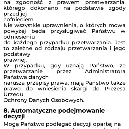
Odbiorcami Państwa danych osobo
lub mogą być:
klienci Administratora prowadzący działalność gos
upoważnieni współpracownicy Administratora (w ce
zakresie, w jakim jest to
niezbędne do realizacji ich obowiązków na zajmow
stanowisku),
instytucje państwowe, w przypadku jeżeli wymaga
wiążące Administratora
przepisy prawa;
podmioty świadczące usługi pocztowe i kurierskie – 
konieczności przesłania do
Państwa korespondencji pocztowej;
podmioty przetwarzające dane osobowe na zlecen
Administratora: podmioty, które
mogą uzyskać dostęp do Państwa danych osobowyc
świadczenia na rzecz