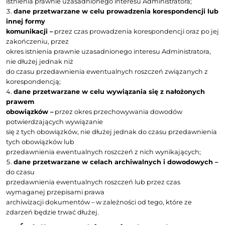
zapoczątkowali rozmowę, Państwa dane osobowe bę
przetwarzane na podstawie
zgody wynikającej z zainicjowania kontaktu (art. 6 ust. 1
RODO);
obrony przed roszczeniami oraz w celach archiw
dowodowych.
Państwa dane mogą być przetwarzane w celach archi
dowodowych, na
potrzeby zabezpieczenia informacji, które mogą służ
wykazywaniu faktów, co stanowi
prawnie uzasadniony interes Administratora (art. 6 ust. 1 
RODO). Zarchiwizowane
w ten sposób dane mogą służyć w celu ewentualnego 
dochodzenia lub
obrony przed roszczeniami lub zarzutami.
4. Okres przechowywania dany
osobowych