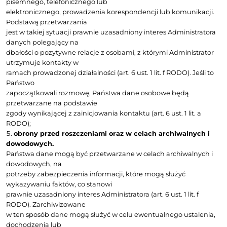
interesu (na podstawie
art. 6 ust. 1 lit. f RODO), polegającego na zapewnieniu
prawem i
rozliczalności przetwarzania;
weryfikacji, czy w odniesieniu do pozyskiwanyc
osobowych
określonej osoby nie został wniesiony sprzeciw w
przetwarzania.
Administrator respektuje prawo osób, których dane d
wnoszenia sprzeciwu
wobec przetwarzania. Po uwzględnieniu sprzeciwu Ad
usuwa te dane ze
swoich baz. Administrator czyni starania, aby dane, w
do których został
wniesiony sprzeciw nie zostały ponownie pobrane i u
w ramach pakietu
danych. W związku z powyższym Administrator prze
kopię danych osób