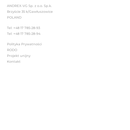
prawo do żądania dostępu do swoich danych osob
prawo do żądania sprostowania danych osobowych
prawo do żądania usunięcia danych osobowych (p
bycia zapomnianym),
prawo do żądania ograniczenia przetwarzania,
prawo do przenoszenia danych,
prawo do wniesienia sprzeciwu co do przetwarzani
osobowych w celach
W przypadku wniesienia przez 
sprzeciwu wobec przetwar
Administrator usunie
Państwa dane z posiadanych
zaprzestanie udostępniania tych
swoim
kontrahentom.
Jeśli przetwarzanie odbywa się na p
zgody, mogą Państwo ponadto w d
momencie, bez podania przyczyny