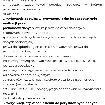
Administratora (art. 6 ust. 1 lit. f RODO). Interes t
opracowywaniu
pakietów informacji gospodarczych oraz oferowan
usług związanych z tymi
pakietami, zgodnie z przedmiotem działalności fi
VG.
W ramach prawnie uzasadnionego interesu adm
przetwarza następujące
kategorie danych osobowych: imię i nazwi
przedsiębiorcy, adres siedziby,
adres do korespondencji, adresy prowadzenia d
gospodarczej, NIP, e-mail,
telefon, data założenia działalności, informacja, cz
płatnikiem VAT, urodziny
właściciela, branża. Administrator może przetwar
dane dotyczące lokalizacji
firmy w postaci linku do map Google, linku do kont
danych statystycznych