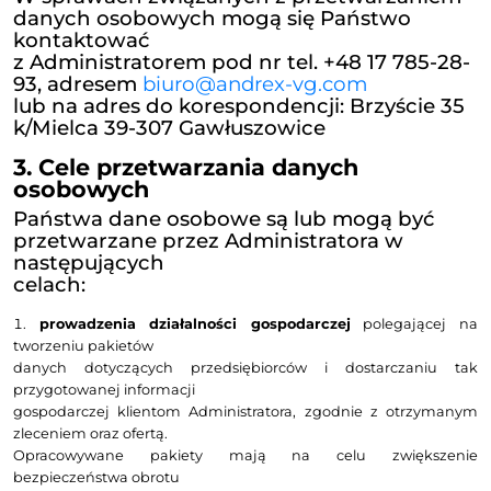
ANDREX-VG
prowadzący działalność gospodarcz
adresem:
ANDREX-VG Spółka z ograniczoną
odpowiedzialnością Sp. K.
NIP: 817-217-33-57 REGON: 180930475
2. Dane kontaktowe Administra
W sprawach związanych z przetwar
danych osobowych mogą się Państ
kontaktować
z Administratorem pod nr tel. +48 17
93, adresem
biuro@andrex-vg.com
lub na adres do korespondencji: Brzy
k/Mielca 39-307 Gawłuszowice
3. Cele przetwarzania danych
osobowych