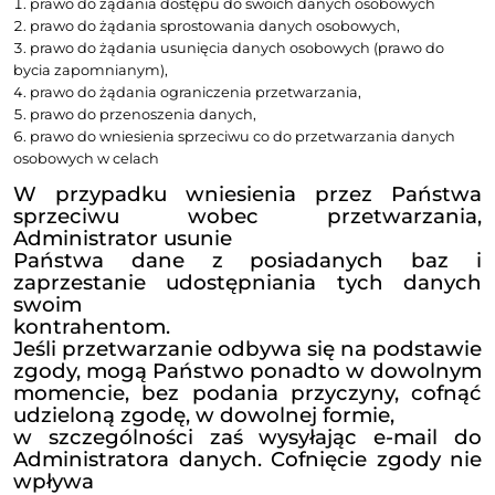
4) wyszukiwarki podatników VAT,
Administrator może ponadto uzyski
Państwa dane osobowe:
1) z powszechnie dostępnych stron
internetowych,
2) od innych przedsiębiorców,
3) od Państwa, w zakresie, dane zost
przez Państwa upublicznione lub p
kontakcie z Administratorem.
Administrator nie pozyskuje i nie pr
szczególnych kategorii danych oso
ani
danych osobowych dotyczących wy
skazujących oraz naruszeń prawa lu
powiązanych
środków bezpieczeństwa.
6. Odbiorcy danych osobowych