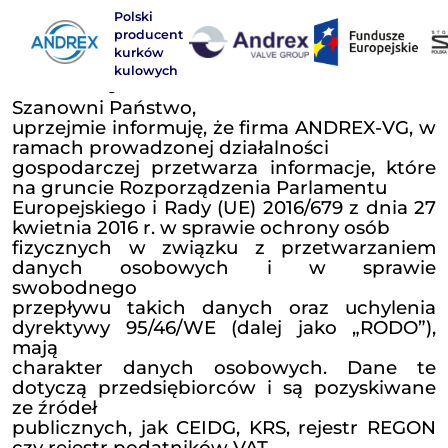
Polski
producent
kurków
kulowych
Informacja RODO
Szanowni Państwo,
uprzejmie informuję, że firma ANDR
ramach prowadzonej działalności
gospodarczej przetwarza informacj
na gruncie Rozporządzenia Parlame
Europejskiego i Rady (UE) 2016/679 
kwietnia 2016 r. w sprawie ochrony 
fizycznych w związku z przetwa
danych osobowych i w s
swobodnego
przepływu takich danych oraz uc
dyrektywy 95/46/WE (dalej jako 
mają