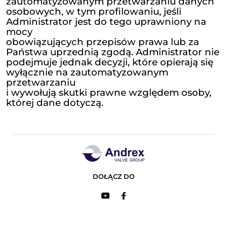
Administratora usług hostingu, dostarczania poczty
elektronicznej i innych
elektronicznych środków komunikacji, podmiotów ob
wykorzystywane
przez Administratora bazy danych i systemy informat
Administrator nie udostępnia swoim klientom danyc
w celach marketingowych.
Po przekazaniu danych przez Administratora, klienci
uzyskać własne, niezależne
podstawy prawne do przetwarzania danych osobowyc
marketingowych.
7. Prawa, które przysługują w z
z przetwarzaniem danych osob
Na podstawie RODO przysługują Pa
następujące uprawnienia związane z
przetwarzaniem danych osobowych