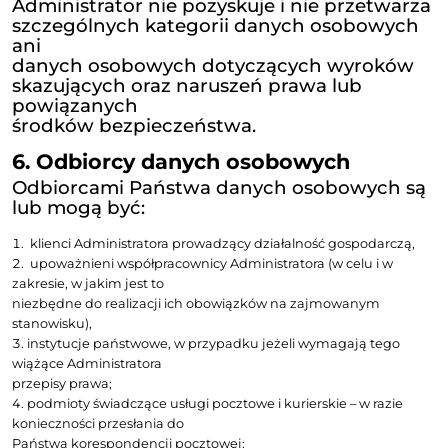
istnienia prawnie uzasadnionego interesu Administrat
dane przetwarzane w celu prowadzenia korespo
innej formy
komunikacji –
przez czas prowadzenia korespondencji
zakończeniu, przez
okres istnienia prawnie uzasadnionego interesu Admin
nie dłużej jednak niż
do czasu przedawnienia ewentualnych roszczeń zwią
korespondencją;
dane przetwarzane w celu wywiązania się z nał
prawem
obowiązków –
przez okres przechowywania dowodó
potwierdzających wywiązanie
się z tych obowiązków, nie dłużej jednak do czasu p
tych obowiązków lub
przedawnienia ewentualnych roszczeń z nich wynika
dane przetwarzane w celach archiwalnych i d
do czasu