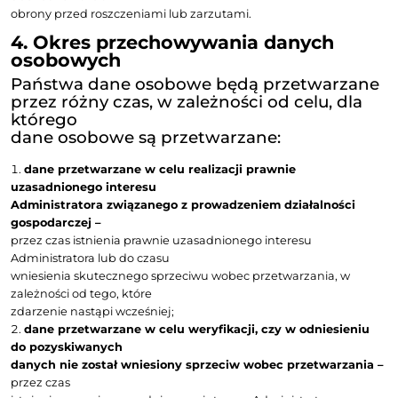
wykreślonych z baz.
Podstawą przetwarzania danych w ramach powyższeg
prawnie uzasadniony
interes Administratora (art. 6 ust. 1 lit. f RODO), polega
zapewnieniu
prawidłowej realizacji prawa do sprzeciwu wobec prze
prowadzenia korespondencji lub innej formy ko
Państwa dane mogą
być przetwarzane przez Administratora w celu konta
pisemnego, telefonicznego lub
elektronicznego, prowadzenia korespondencji lub ko
Podstawą przetwarzania
jest w takiej sytuacji prawnie uzasadniony interes Adm
danych polegający na
dbałości o pozytywne relacje z osobami, z którymi Adm
utrzymuje kontakty w
ramach prowadzonej działalności (art. 6 ust. 1 lit. f RODO
Państwo