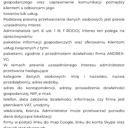
Państwa dane osobowe są lub mogą
przetwarzane przez Administratora 
następujących
celach:
prowadzenia działalności gospodarczej
pole
tworzeniu pakietów
danych dotyczących przedsiębiorców i dostar
przygotowanej informacji
gospodarczej klientom Administratora, zgodnie z
zleceniem oraz ofertą.
Opracowywane pakiety mają na celu zw
bezpieczeństwa obrotu
gospodarczego oraz usprawnienie komunikacj
klientem a odbiorcami jego
towarów lub usług.
Podstawą prawną przetwarzania danych osobowych 
uzasadniony interes