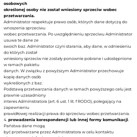
w postaci szacunkowej populacji regionu,
przedsiębiorca prowadzi
działalność;
wykonanie obowiązku prawnego, jakim jest zap
realizacji praw
podmiotów danych
, w tym prawa dostępu do danyc
osobowych, prawa do żądania
sprostowania danych osobowych, prawa do żądania u
danych osobowych,
prawa do żądania ograniczenia przetwarzania, prawa
przenoszenia danych, prawa
do wniesienia sprzeciwu co do przetwarzania.
Podstawą prawną przetwarzania jest art. 6 ust. 1 lit. c 
realizacja obowiązku
prawnego ciążącego na administratorze. Administrato
przetwarza dane w powyższym
zakresie również w ramach swojego prawnie uzasad