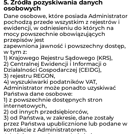
Państwa dane osobowe będą przet
przez różny czas, w zależności od cel
którego
dane osobowe są przetwarzane:
dane przetwarzane w celu realizacji prawnie
uzasadnionego interesu
Administratora związanego z prowadzeniem działa
gospodarczej –
przez czas istnienia prawnie uzasadnionego interesu
Administratora lub do czasu
wniesienia skutecznego sprzeciwu wobec przetwarza
zależności od tego, które
zdarzenie nastąpi wcześniej;
dane przetwarzane w celu weryfikacji, czy w od
do pozyskiwanych
danych nie został wniesiony sprzeciw wobec prze
przez czas