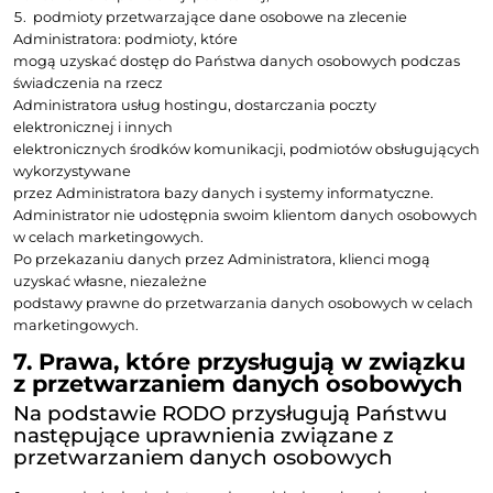
przedawnienia ewentualnych roszczeń lub przez cza
wymaganej przepisami prawa
archiwizacji dokumentów – w zależności od tego, któr
zdarzeń będzie trwać dłużej.
5. Źródła pozyskiwania danych
osobowych
Dane osobowe, które posiada Admini
pochodzą przede wszystkim z rejest
ewidencji, w odniesieniu do których
mocy powszechnie obowiązujących
przepisów jest
zapewniona jawność i powszechny d
w tym z:
1) Krajowego Rejestru Sądowego (KRS
2) Centralnej Ewidencji i Informacji o
Działalności Gospodarczej (CEIDG),
3) rejestru REGON,