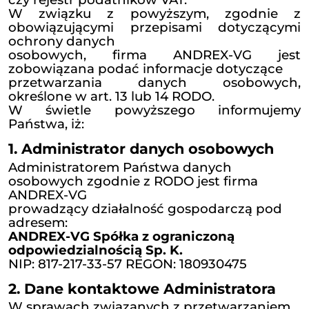
charakter danych osobowych. 
dotyczą przedsiębiorców i są poz
ze źródeł
publicznych, jak CEIDG, KRS, rejes
czy rejestr podatników VAT.
W związku z powyższym, zgo
obowiązującymi przepisami doty
ochrony danych
osobowych, firma ANDREX-V
zobowiązana podać informacje doty
przetwarzania danych osob
określone w art. 13 lub 14 RODO.
W świetle powyższego infor
Państwa, iż:
1. Administrator danych osobo
Administratorem Państwa danych
osobowych zgodnie z RODO jest fir