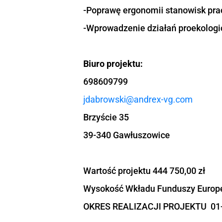
starszymi.
Główne rezultaty/efekt
-liczba osób objętych 
działań proekologiczny
Wsparcie w ramach pro
-Elastyczny system pra
-Poprawę ergonomii st
-Wprowadzenie działań
Biuro projektu:
698609799