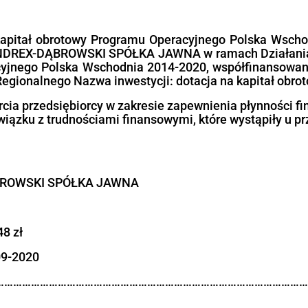
rutacji i udziału w projekcie
krutacyjny
ogramu płatności przed umową