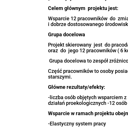
Projekt nr FEPK.07 „Ka
2027
„Inwestycja w ludzi-el
Celem głównym projekt
Wsparcie 12 pracownikó
i dobrze dostosowanego
Grupa docelowa
Projekt skierowany jes
oraz do jego 12 pracow
Grupa docelowa to zesp
Część pracowników to o