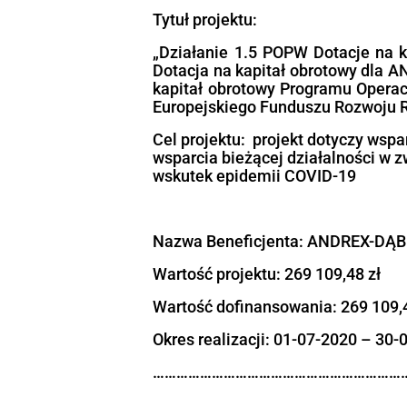
Regulamin rek
Formularz re
Wzór harmon