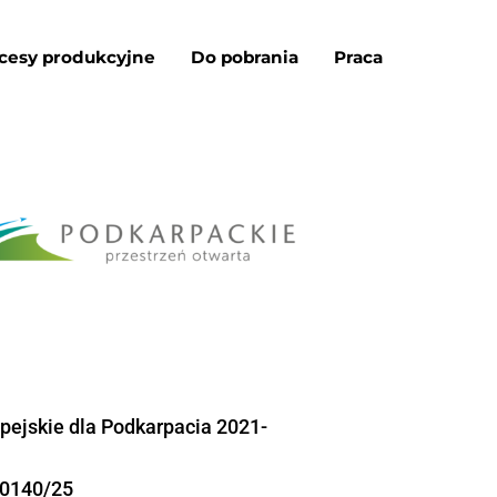
dukty
O nas
Procesy produkcyjne
takt
PL
EN
 r.