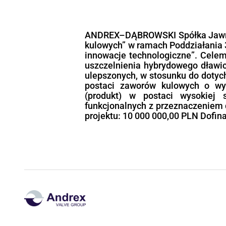
Tytuł projektu:
„Działanie 1.5 POPW D
Dotacja na kapitał ob
kapitał obrotowy Prog
Europejskiego Funduszu
Cel projektu: projekt d
wsparcia bieżącej dział
wskutek epidemii COVI
Nazwa Beneficjenta:
Wartość projektu: 269 1
Wartość dofinansowania