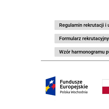
jdabrowski@andrex-vg
Brzyście 35
39-340 Gawłuszowice
Wartość projektu 444 75
Wysokość Wkładu Fundu
OKRES REALIZACJI PRO