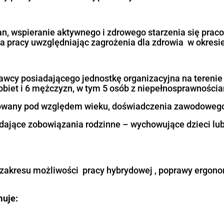
pitał ludzki gotowy do zmian” programu regi
astyczne formy pracy w nowoczesnej produkcji
u jest:
w do zmian, wspieranie aktywnego i zdrowe
 środowiska pracy uwzględniając zagrożenia 
t do pracodawcy posiadającego jednostkę o
ników ( 6 kobiet i 6 mężczyzn, w tym 5 osób 
ół zróżnicowany pod względem wieku, doświ
soby posiadające zobowiązania rodzinne – w