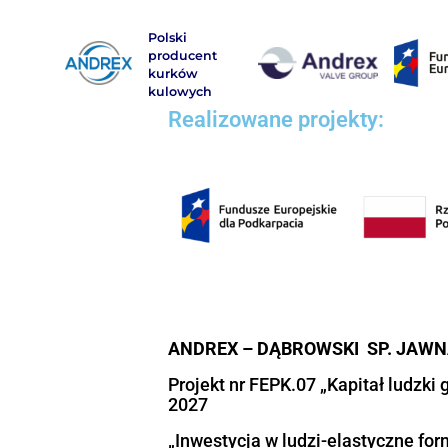
Polski
producent
kurków
kulowych
Realizowane projek
ANDREX – DĄBROWSKI S