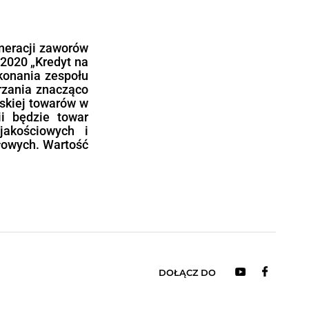
acyjnego Polska Wschodnia 2014-2020
A w ramach Działania 1.5 Dotacje na
2020, współfinansowanego ze środków
tacja na kapitał obrotowy
apewnienia płynności finansowej oraz
, które wystąpiły u przedsiębiorcy