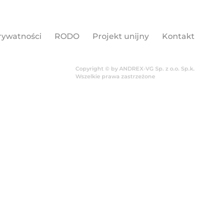
…………………………………………………………………………
ia produkcji nowej generacji zaworów
ligentny Rozwój 2014-2020 „Kredyt na
 nowej technologii wykonania zespołu
 jej podstawie wytwarzania znacząco
 Rzeczypospolitej Polskiej towarów w
wdrożenia technologii będzie towar
 o nowych cechach jakościowych i
ielu branżach przemysłowych. Wartość
29,00 PLN