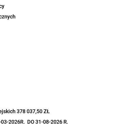
y:
wsparciem z zakresu możliwości pracy hybry
ch -12 osób
jektu obejmuje:
cy
anowisk pracy
 proekologicznych