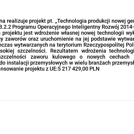
otacje na kapitał obrotowy Programu Oper
rotowy dla ANDREX-DĄBROWSKI SPÓŁKA JAWN
ramu Operacyjnego Polska Wschodnia 2014-
 Rozwoju Regionalnego Nazwa inwestycji: do
otyczy wsparcia przedsiębiorcy w zakresie z
alności w związku z trudnościami finansowymi
D-19
 ANDREX-DĄBROWSKI SPÓŁKA JAWNA
09,48 zł
: 269 109,48 zł