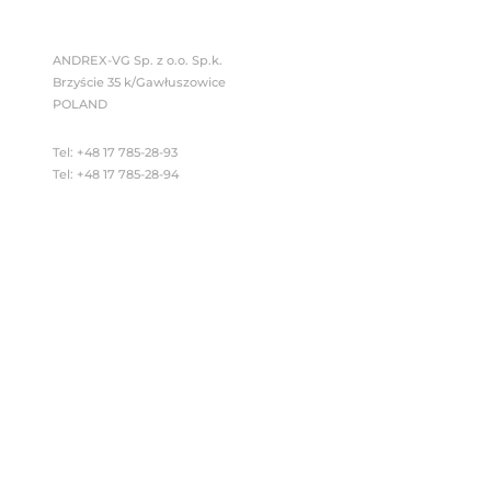
Okres realizacji: 01-07
……………………………………
ANDREX–DĄBROWSKI Spół
kulowych” w ramach Pod
innowacje technologicz
uszczelnienia hybrydo
ulepszonych, w stosunk
postaci zaworów kulo
(produkt) w postaci
funkcjonalnych z prze
projektu: 10 000 000,0