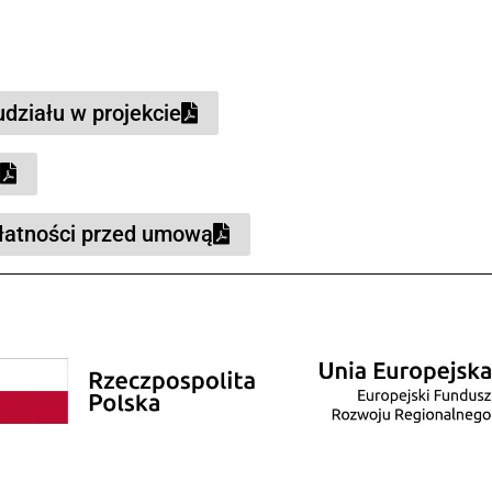
.com
0,00 zł
szy Europejskich 378 037,50 ZŁ
JEKTU 01-03-2026R. DO 31-08-2026 R.