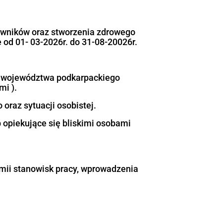
onalnego Fundusze Europejskie dla Podkarpac
” nr FEPK.07.08.-IP.01-0140/25
go starzenia się pracowników oraz stworzen
dla zdrowia w okresie od 01- 03-2026r. do 3
rganizacyjna na terenie województwa podkar
z niepełnosprawnościami ).
adczenia zawodowego oraz sytuacji osobiste
ychowujące dzieci lub opiekujące się blisk