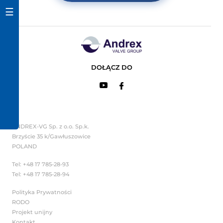
Skontatuj się z nami
zapytaj o dowolny
produkt
☰
DOŁĄCZ DO
ANDREX-VG Sp. z o.o. Sp.k.