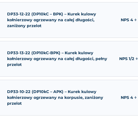
DP33-10-99 (DP10p) – Kurek kulowy
na korpusie do przyspawania z zan
przelotem
DP33-11-22 (DP10kC – APK) – Kurek 
kołnierzowy ogrzewany na korpusie
przelot
DP33-12-22 (DP10kC – BPK) – Kurek 
kołnierzowy ogrzewany na całej dłu
zaniżony przelot