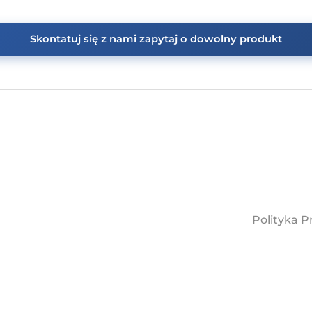
DP33-13-22 (DP10kC-BPK) – Kurek k
kołnierzowy ogrzewany na całej dłu
przelot
DP33-10-22 (DP10kC – APK) – Kurek
kołnierzowy ogrzewany na korpusie
przelot