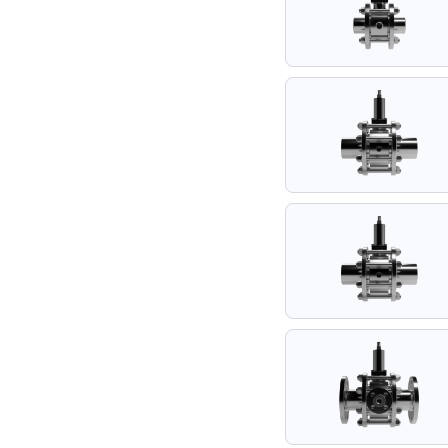
Przezierniki i wzierniki
Armatura i rurociągi teflonowane
Przepustnice