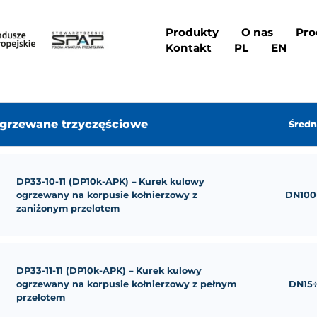
 (this will throw an Error in a future version of PHP) in
/
Pro
Kon
Ogrzewane trzyczęściowe
DP33-10-11 (DP10k-APK) – Kurek kul
ogrzewany na korpusie kołnierzowy
zaniżonym przelotem