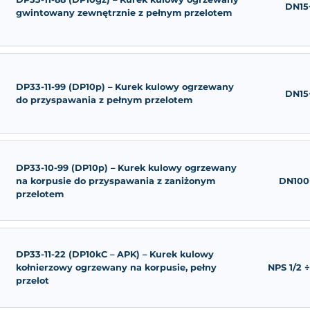
DP33-11-77 (DP10gw) – Kurek kulow
gwintowany wewnętrznie z pełnym
DP33-11-88 (DP10gz) – Kurek kulow
gwintowany zewnętrznie z pełnym 
DP33-11-99 (DP10p) – Kurek kulowy
do przyspawania z pełnym przelot