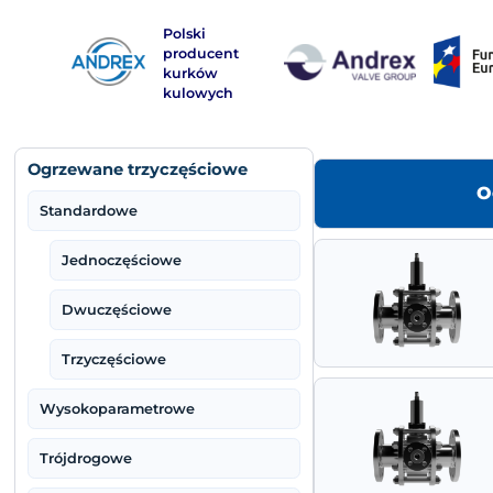
Warning
: Use of undefined constant php - assumed 'php'
Polski
producent
kurków
kulowych
Ogrzewane trzyczęściowe
Standardowe
Jednoczęściowe
Dwuczęściowe
Trzyczęściowe